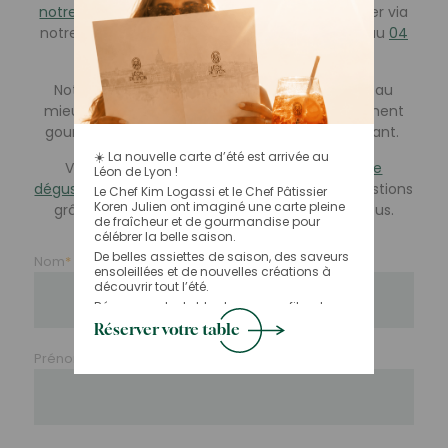
notre restaurant
!
N’hésitez pas à nous contacter via
notre formulaire de contact ou par téléphone au
04
72 10 11 12
.
Notre équipe commerciale saura vous guider au
mieux afin de vous faire vivre un véritable moment
gourmet lors de votre visite dans notre restaurant.
☀️ La nouvelle carte d’été est arrivée au
Vous hésitez à vous inscrire à notre
atelier de
Léon de Lyon !
dégustation de vin
? Posez-nous toutes vos questions
Le Chef Kim Logassi et le Chef Pâtissier
Koren Julien ont imaginé une carte pleine
grâce à notre formulaire de contact ci-dessous.
de fraîcheur et de gourmandise pour
célébrer la belle saison.
De belles assiettes de saison, des saveurs
Nom
*
ensoleillées et de nouvelles créations à
découvrir tout l’été.
Réservez votre table et venez profiter de
l’été au Léon de Lyon. 🍴✨
Réserver votre table
Prénom
*